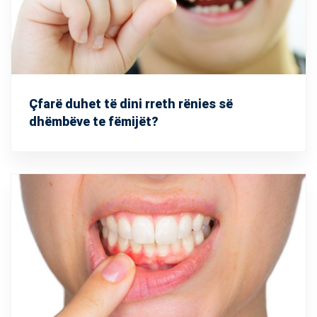
Çfarë duhet të dini rreth rënies së
dhëmbëve te fëmijët?