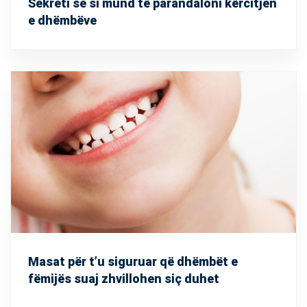
Sekreti se si mund të parandaloni kërcitjen
e dhëmbëve
Masat për t’u siguruar që dhëmbët e
fëmijës suaj zhvillohen siç duhet