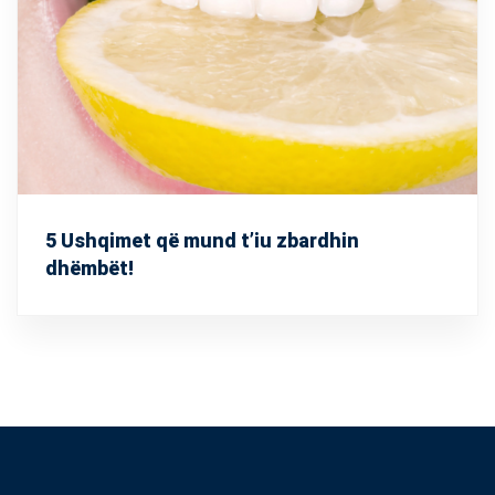
5 Ushqimet që mund t’iu zbardhin
dhëmbët!