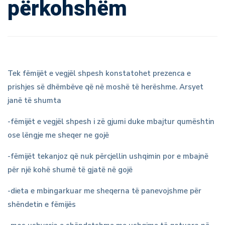
përkohshëm
Tek fëmijët e vegjël shpesh konstatohet prezenca e
prishjes së dhëmbëve që në moshë të herëshme. Arsyet
janë të shumta
-fëmijët e vegjël shpesh i zë gjumi duke mbajtur qumështin
ose lëngje me sheqer ne gojë
-fëmijët tekanjoz që nuk përcjellin ushqimin por e mbajnë
për një kohë shumë të gjatë në gojë
-dieta e mbingarkuar me sheqerna të panevojshme për
shëndetin e fëmijës