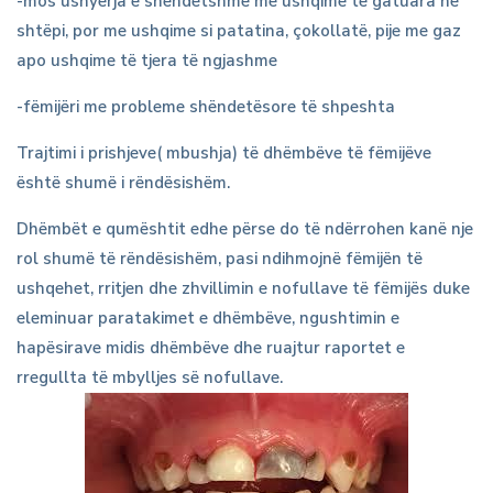
-mos ushyerja e shëndetshme me ushqime të gatuara në
shtëpi, por me ushqime si patatina, çokollatë, pije me gaz
apo ushqime të tjera të ngjashme
-fëmijëri me probleme shëndetësore të shpeshta
Trajtimi i prishjeve( mbushja) të dhëmbëve të fëmijëve
është shumë i rëndësishëm.
Dhëmbët e qumështit edhe përse do të ndërrohen kanë nje
rol shumë të rëndësishëm, pasi ndihmojnë fëmijën të
ushqehet, rritjen dhe zhvillimin e nofullave të fëmijës duke
eleminuar paratakimet e dhëmbëve, ngushtimin e
hapësirave midis dhëmbëve dhe ruajtur raportet e
rregullta të mbylljes së nofullave.