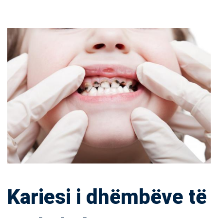
Kariesi
i
dhëmbëve
të
përkohshëm
Kariesi i dhëmbëve të