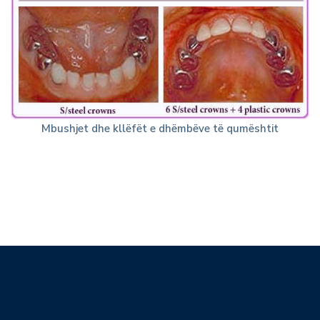
Mbushjet dhe kllëfët e dhëmbëve të qumështit